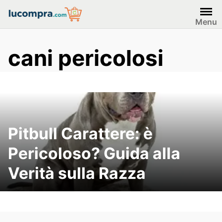
Skip
to
Menu
content
cani pericolosi
Pitbull Carattere: è
Pericoloso? Guida alla
Verità sulla Razza