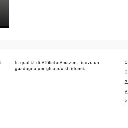
C
i.
In qualità di Affiliato Amazon, ricevo un
guadagno per gli acquisti idonei.
C
P
V
P