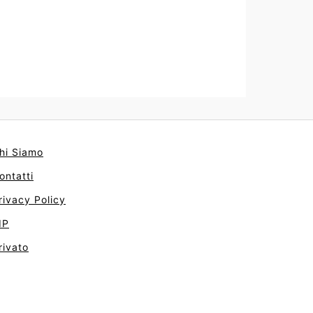
hi Siamo
ontatti
rivacy Policy
IP
rivato