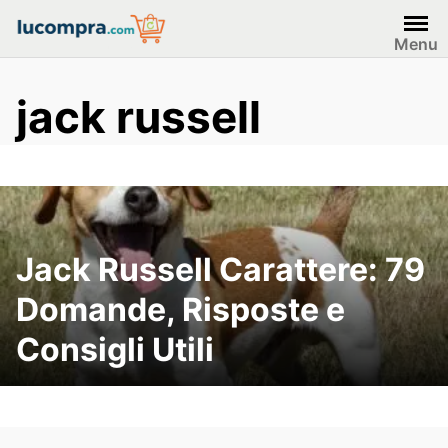
Skip
to
Menu
content
jack russell
Jack Russell Carattere: 79
Domande, Risposte e
Consigli Utili