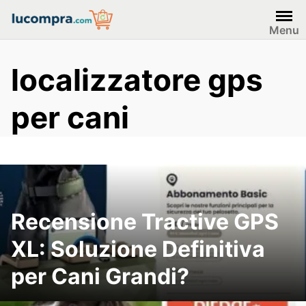
Skip
to
Menu
content
localizzatore gps
per cani
Recensione Tractive GPS
XL: Soluzione Definitiva
per Cani Grandi?