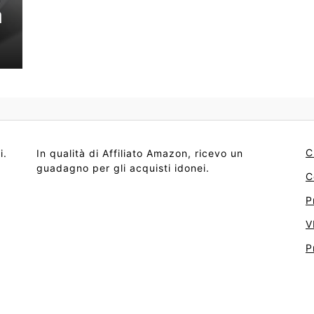
a
C
i.
In qualità di Affiliato Amazon, ricevo un
guadagno per gli acquisti idonei.
C
P
V
P