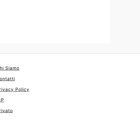
hi Siamo
ontatti
rivacy Policy
IP
rivato